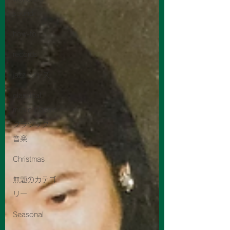
sound
how-to
records
jazz ジャズ
classical
music classic
クラシック
音楽
Christmas
無題のカテゴ
リー
Seasonal