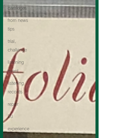
cartridges
from news
tips
trial,
challenge
listening
event
listening
records
repair
DJ
experience
wonderful