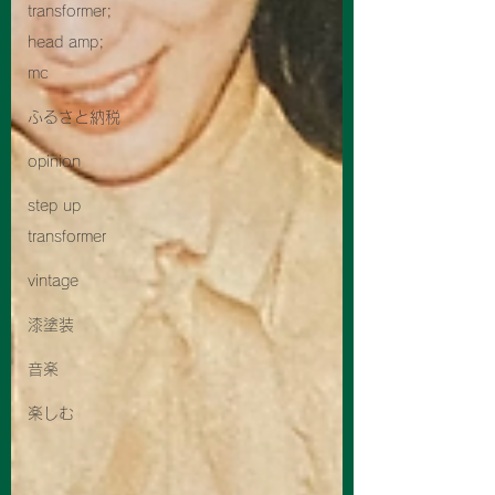
transformer;
head amp;
mc
ふるさと納税
opinion
step up
transformer
vintage
漆塗装
音楽
楽しむ