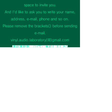
space to invite you.
And I'd like to ask you to write your name,
address, e-mail, phone and so on.
Please remove the brackets()
before sending
e-mail.
vinyl.audio.laboratory(@)gmail.com
連絡事務所
(以下に集約しました)
研究所
兼 事務所 兼 製造工場
(来所不可)
東京都小平市
担当: 三宅 正師
(ご面倒でもメールにてご連絡をお願い致しま
す。)
・お名前、ご住所、連絡先(メール、電話番号
等)をご記入の上、お問い合わせフォームか下記