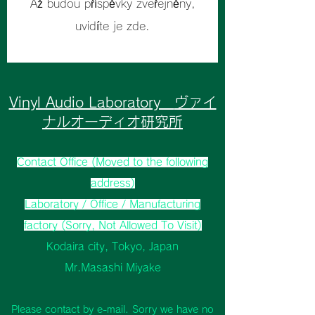
Až budou příspěvky zveřejněny,
uvidíte je zde.
Vinyl Audio Laboratory
ヴァイ
ナルオーディオ研究所
Contact Office
(Moved to the following
address)
Laboratory / Office / Manufacturing
factory
(Sorry, Not Allowed T
o Visit)
Kodaira city, Tokyo
,
Japan
Mr.Masashi Miyake
Please contact by e-mail. Sorry we have no