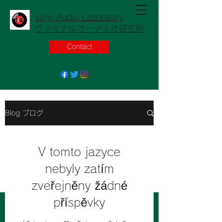
Vinyl Audio Laboratory
ヴァイナルオーディオ研究所
Contact
Blog ブログ
V tomto jazyce
nebyly zatím
zveřejněny žádné
příspěvky