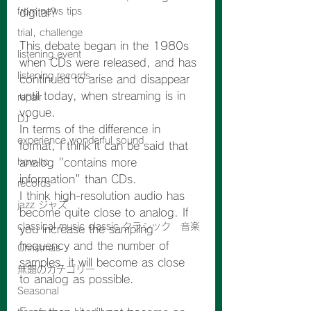
from news tips
digital?
trial, challenge
This debate began in the 1980s 
listening event
when CDs were released, and has 
listening records
continued to arise and disappear 
until today, when streaming is in 
repair
vogue.
DJ
In terms of the difference in 
experience wonderful sound
format, I think it can be said that 
how-to
analog "contains more 
information" than CDs.
records
I think high-resolution audio has 
jazz ジャズ
become quite close to analog. If 
classical music classic クラシック 音楽
you increase the sampling 
frequency and the number of 
Christmas
samples, it will become as close 
無題のカテゴリー
to analog as possible.
Seasonal