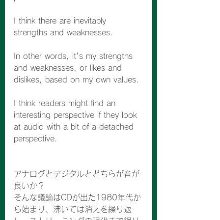
I think there are inevitably 
strengths and weaknesses.
In other words, it's my strengths 
and weaknesses, or likes and 
dislikes, based on my own values.
I think readers might find an 
interesting perspective if they look 
at audio with a bit of a detached 
perspective.
アナログとデジタルとどちらが音が
良いか？
そんな議論はCDが出た1980年代か
ら始まり、沸いては消えを繰り返