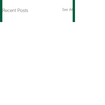
See All
Recent Posts
HIGH END 2026
Vienna
Comments