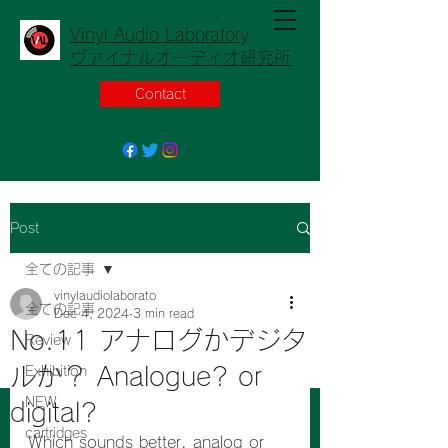
Vinyl Audio Laboratory
ヴァイナルオーディオ研究所
Contact
Post
全ての記事
vinylaudiolaborato
全ての記事
Dec 4, 2024
3 min read
No.11 アナログかデジタ
Review
ルか？ Analogue? or
Exhibition
NEW
digital?
cartridges
Which sounds better, analog or 