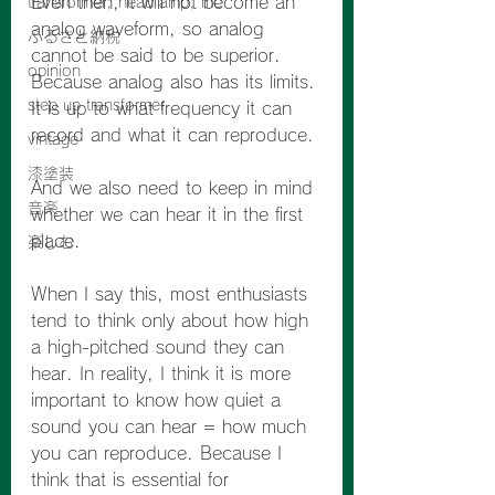
Even then, it will not become an 
transformer; head amp; mc
analog waveform, so analog 
ふるさと納税
cannot be said to be superior.
opinion
Because analog also has its limits. 
step up transformer
It is up to what frequency it can 
record and what it can reproduce.
vintage
漆塗装
And we also need to keep in mind 
音楽
whether we can hear it in the first 
place.
楽しむ
When I say this, most enthusiasts 
tend to think only about how high 
a high-pitched sound they can 
hear. In reality, I think it is more 
important to know how quiet a 
sound you can hear = how much 
you can reproduce. Because I 
think that is essential for 